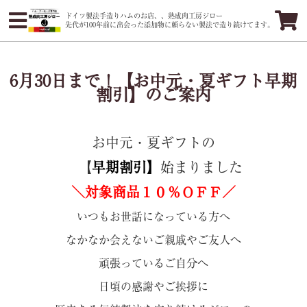
ドイツ製法手造りハムのお店、、熟成肉工房ジロー
先代が100年前に出会った添加物に頼らない製法で造り続けてます。
6月30日まで！【お中元・夏ギフト早期
割引】のご案内
お中元・夏ギフトの
【
早期割引】
始まりました
＼対象商品１０％ＯＦＦ／
いつもお世話になっている方へ
なかなか会えないご親戚やご友人へ
頑張っているご自分へ
日頃の感謝やご挨拶に