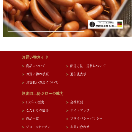
お買い物ガイド
商品について
配送方法・送料について
お買い物の手順
通信法表示
お支払い方法について
熟成肉工房ジローの魅力
100年の歴史
会社概要
こだわりの製法
サイトマップ
商品一覧
プライバシーポリシー
ジロー'sキッチン
お問い合わせ