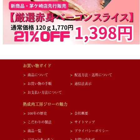
お買い物ガイド
商品について
配送方法・送料について
お買い物の手順
通信法表示
お支払い方法について
熟成肉工房ジローの魅力
100年の歴史
会社概要
こだわりの製法
サイトマップ
商品一覧
プライバシーポリシー
ジロー'sキッチン
お問い合わせ