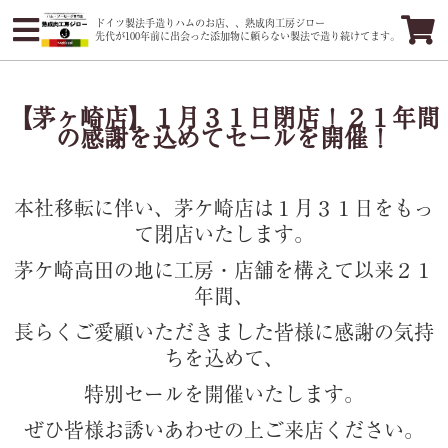
ドイツ製法手造りハムのお店、、熟成肉工房ジロー
先代が100年前に出会った添加物に頼らない製法で造り続けてます。
【茅ヶ崎店】１月３１日閉店！２１年間
の感謝を込めてセールを開催！
本社移転に伴い、茅ケ崎店は１月３１日をもっ
て閉店いたします。
茅ケ崎高田の地に工房・店舗を構えて以来２１
年間、
長らくご愛顧いただきました皆様に感謝の気持
ちを込めて、
特別セールを開催いたします。
ぜひ皆様お誘いあわせの上ご来店ください。