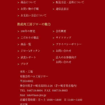
商品について
配送方法・送料について
お買い物の手順
通信法表示
お支払い方法について
熟成肉工房ジローの魅力
100年の歴史
会社概要
こだわりの製法
サイトマップ
商品一覧
プライバシーポリシー
ジロー'sキッチン
お問い合わせ
試食レポート
法人のお客様向け
お問い合わせ
ブログ
本社・工場
有限会社ハム工房ジロー
〒253-0002
神奈川県茅ヶ崎市高田5-2-26（茅ヶ崎青果市場内）
TEL 0467-54-8604 FAX 0467-54-8603
Mail info@ham-jiro.jp
店舗営業時間：月～土 10:00～18:00 日 11:00～14:00
不定休