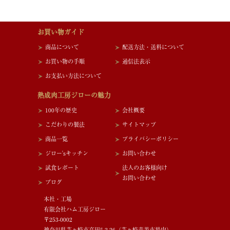
お買い物ガイド
商品について
配送方法・送料について
お買い物の手順
通信法表示
お支払い方法について
熟成肉工房ジローの魅力
100年の歴史
会社概要
こだわりの製法
サイトマップ
商品一覧
プライバシーポリシー
ジロー'sキッチン
お問い合わせ
試食レポート
法人のお客様向け
お問い合わせ
ブログ
本社・工場
有限会社ハム工房ジロー
〒253-0002
神奈川県茅ヶ崎市高田5-2-26（茅ヶ崎青果市場内）