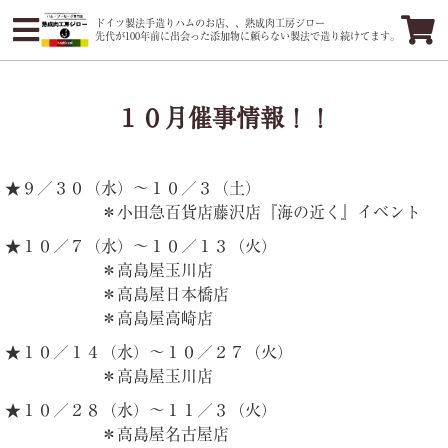
ドイツ製法手造りハムのお店、、熟成肉工房ジロー
先代が100年前に出会った添加物に頼らない製法で造り続けてます。
１０月催事情報！！
★９／３０（水）〜１０／３（土）
＊小田急百貨店藤沢店『海の近く』イベント
★１０／７（水）〜１０／１３（火）
＊高島屋玉川店
＊高島屋日本橋店
＊高島屋高崎店
★１０／１４（水）〜１０／２７（火）
＊高島屋玉川店
★１０／２８（水）〜１１／３（火）
＊高島屋名古屋店