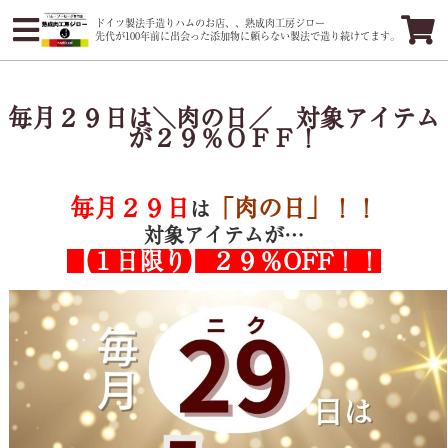
ドイツ製法手造りハムのお店、、熟成肉工房ジロー
先代が100年前に出会った添加物に頼らない製法で造り続けてます。
毎月２９日は＼肉の日／ 対象アイテム
が２９％ＯＦＦ！
毎月２９日
「肉の日」！！
は
対象アイテムが…
【１日限り】２９％OFF！！