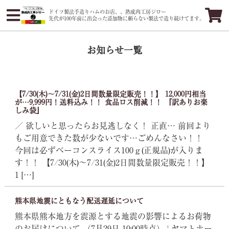
ドイツ製法手造りハムのお店、、熟成肉工房ジロー
先代が100年前に出会った添加物に頼らない製法で造り続けてます。
お知らせ一覧
【7/30(木)～7/31(金)2日間数量限定販売！！】 12,000円相当
が…9,999円！送料込み！！ 食品ロス削減！！ 『訳ありお楽
しみ袋』
／ 欲しいと思ったらお見逃しなく！ 正直… 前回より
もご用意できた数が少ないです…ごめんなさい！！
今回は必ずベーコンスライス100ｇ(正規品)が入りま
す！！ 【7/30(木)～7/31(金)2日間数量限定販売！！】
1 […]
熊本県地震にともなう配送遅延について
熊本県熊本地方を震源とする地震の影響によるお荷物
のお届けについて （7月29日 10:00時点） | ヤマトホー