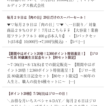
ルディングス株式会社
毎月２９日は『肉の日』29日だけのスーパーセール！
▼▽毎月２９日は「肉の日」▽▼ ＼一日限り／ 対象
商品２９％ＯＦＦ！ 7月はこちら☟☟ 【大容量！業務
用フランクフルト 400ｇ(5本入り)】 ・【3パックセッ
ト(15本)】10,000円→7,100円(税込) ・【5パ […]
【期間中はポイント20倍！2,360ポイント特別進呈！】 【ジロ
ー社長 80歳誕生日記念セット【80セット限定】
～7/26(日)～8/13(木)までの限定販売～ 【期間中はポ
イント20倍！2,360ポイント特別進呈！】 【ジロー社
長 80歳誕生日記念セット【80セット限定】～80年の
人生と、職人の技を6種セットに～ […]
【ポイント20倍】7/26(日)はジローの日！
＼お得な月いちスペシャルDAY／ 毎月２６日はジロ